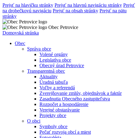
Prejsť na hlavičku stránky
Prejsť na hlavnú navigáciu stránky
Prejsť
na drobečkovú navigáciu
Prejsť na obsah stránky
Prejsť na pätu
stránky
Obec Petrovice
Domovská stránka
Obec
Správa obce
Volené orgány
Legislatíva obce
Obecný úrad Petrovice
Transparentná obec
Aktuality
Úradná tabuľa
Voľby a referendá
Zverejňovanie zmlúv, objednávok a faktúr
Zasadnutia Obecného zastupiteľstva
Rozpočet a hospodárenie
Verejné obstarávanie
Projekty obce
O obci
Symboly obce
Pečať rozvoja obcí a miest
Fotogaléria