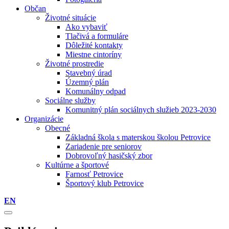
Občan
Životné situácie
Ako vybaviť
Tlačivá a formuláre
Dôležité kontakty
Miestne cintoríny
Životné prostredie
Stavebný úrad
Územný plán
Komunálny odpad
Sociálne služby
Komunitný plán sociálnych služieb 2023-2030
Organizácie
Obecné
Základná škola s materskou školou Petrovice
Zariadenie pre seniorov
Dobrovoľný hasičský zbor
Kultúrne a športové
Farnosť Petrovice
Športový klub Petrovice
EN