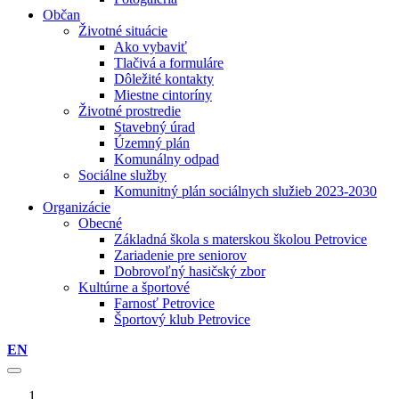
Občan
Životné situácie
Ako vybaviť
Tlačivá a formuláre
Dôležité kontakty
Miestne cintoríny
Životné prostredie
Stavebný úrad
Územný plán
Komunálny odpad
Sociálne služby
Komunitný plán sociálnych služieb 2023-2030
Organizácie
Obecné
Základná škola s materskou školou Petrovice
Zariadenie pre seniorov
Dobrovoľný hasičský zbor
Kultúrne a športové
Farnosť Petrovice
Športový klub Petrovice
EN