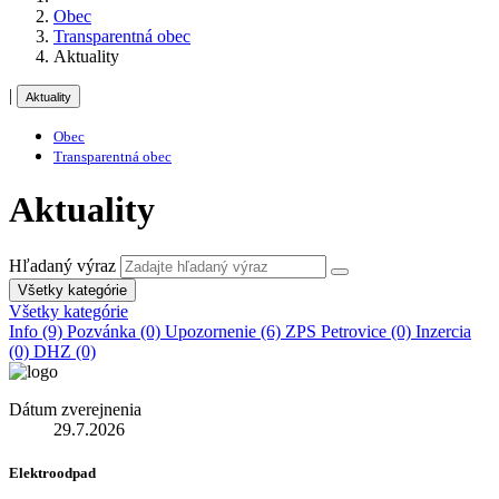
Obec
Transparentná obec
Aktuality
|
Aktuality
Obec
Transparentná obec
Aktuality
Hľadaný výraz
Všetky kategórie
Všetky kategórie
Info (9)
Pozvánka (0)
Upozornenie (6)
ZPS Petrovice (0)
Inzercia
(0)
DHZ (0)
Dátum zverejnenia
29.7.2026
Elektroodpad