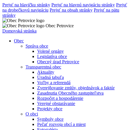
Prejsť na hlavičku stránky
Prejsť na hlavnú navigáciu stránky
Prejsť
na drobečkovú navigáciu
Prejsť na obsah stránky
Prejsť na pätu
stránky
Obec Petrovice
Domovská stránka
Obec
Správa obce
Volené orgány
Legislatíva obce
Obecný úrad Petrovice
Transparentná obec
Aktuality
Úradná tabuľa
Voľby a referendá
Zverejňovanie zmlúv, objednávok a faktúr
Zasadnutia Obecného zastupiteľstva
Rozpočet a hospodárenie
Verejné obstarávanie
Projekty obce
O obci
Symboly obce
Pečať rozvoja obcí a miest
Fotogaléria