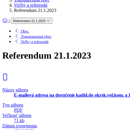
Voľby a referendá
Referendum 21.1.2023
|
Referendum 21.1.2023
Obec
Transparentná obec
Voľby a referendá
Referendum 21.1.2023
Názov súboru
E-mailová adresa na doručenie kadid.do okrsk.vol.kom. a 
Typ súboru
PDF
Veľkosť súboru
71 kb
Dátum zverejnenia