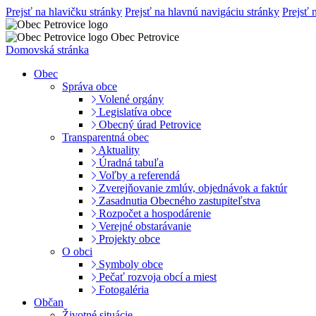
Prejsť na hlavičku stránky
Prejsť na hlavnú navigáciu stránky
Prejsť 
Obec Petrovice
Domovská stránka
Obec
Správa obce
Volené orgány
Legislatíva obce
Obecný úrad Petrovice
Transparentná obec
Aktuality
Úradná tabuľa
Voľby a referendá
Zverejňovanie zmlúv, objednávok a faktúr
Zasadnutia Obecného zastupiteľstva
Rozpočet a hospodárenie
Verejné obstarávanie
Projekty obce
O obci
Symboly obce
Pečať rozvoja obcí a miest
Fotogaléria
Občan
Životné situácie