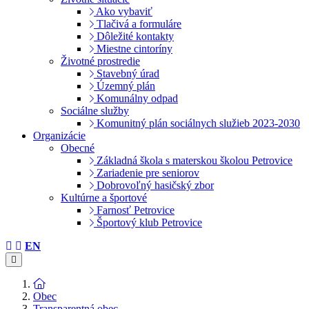
Ako vybaviť
Tlačivá a formuláre
Dôležité kontakty
Miestne cintoríny
Životné prostredie
Stavebný úrad
Územný plán
Komunálny odpad
Sociálne služby
Komunitný plán sociálnych služieb 2023-2030
Organizácie
Obecné
Základná škola s materskou školou Petrovice
Zariadenie pre seniorov
Dobrovoľný hasičský zbor
Kultúrne a športové
Farnosť Petrovice
Športový klub Petrovice
EN
Obec
Transparentná obec