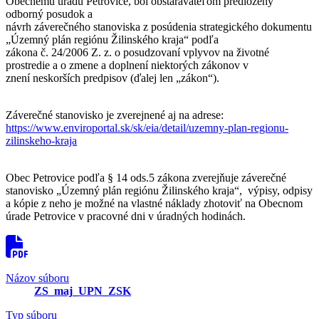
Obecnému úradu Petrovice, bol obstarávateľom predložený
odborný posudok a
návrh záverečného stanoviska z posúdenia strategického dokumentu
„Územný plán regiónu Žilinského kraja“ podľa
zákona č. 24/2006 Z. z. o posudzovaní vplyvov na životné
prostredie a o zmene a doplnení niektorých zákonov v
znení neskorších predpisov (ďalej len „zákon“).
Záverečné stanovisko je zverejnené aj na adrese:
https://www.enviroportal.sk/sk/eia/detail/uzemny-plan-regionu-
zilinskeho-kraja
Obec Petrovice podľa § 14 ods.5 zákona zverejňuje záverečné
stanovisko „Územný plán regiónu Žilinského kraja“, výpisy, odpisy
a kópie z neho je možné na vlastné náklady zhotoviť na Obecnom
úrade Petrovice v pracovné dni v úradných hodinách.
Názov súboru
ZS_maj_UPN_ZSK
Typ súboru