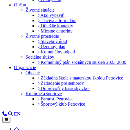
Občan
Životné situácie
Ako vybaviť
Tlačivá a formuláre
Dôležité kontakty
Miestne cintoríny
Životné prostredie
Stavebný úrad
Územný plán
Komunálny odpad
Sociálne služby
Komunitný plán sociálnych služieb 2023-2030
Organizácie
Obecné
Základná škola s materskou školou Petrovice
Zariadenie pre seniorov
Dobrovoľný hasičský zbor
Kultúrne a športové
Farnosť Petrovice
Športový klub Petrovice
EN