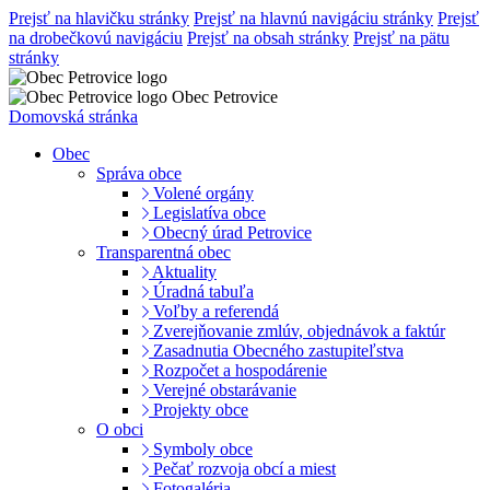
Prejsť na hlavičku stránky
Prejsť na hlavnú navigáciu stránky
Prejsť
na drobečkovú navigáciu
Prejsť na obsah stránky
Prejsť na pätu
stránky
Obec Petrovice
Domovská stránka
Obec
Správa obce
Volené orgány
Legislatíva obce
Obecný úrad Petrovice
Transparentná obec
Aktuality
Úradná tabuľa
Voľby a referendá
Zverejňovanie zmlúv, objednávok a faktúr
Zasadnutia Obecného zastupiteľstva
Rozpočet a hospodárenie
Verejné obstarávanie
Projekty obce
O obci
Symboly obce
Pečať rozvoja obcí a miest
Fotogaléria