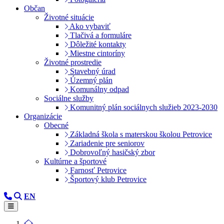
Občan
Životné situácie
Ako vybaviť
Tlačivá a formuláre
Dôležité kontakty
Miestne cintoríny
Životné prostredie
Stavebný úrad
Územný plán
Komunálny odpad
Sociálne služby
Komunitný plán sociálnych služieb 2023-2030
Organizácie
Obecné
Základná škola s materskou školou Petrovice
Zariadenie pre seniorov
Dobrovoľný hasičský zbor
Kultúrne a športové
Farnosť Petrovice
Športový klub Petrovice
EN