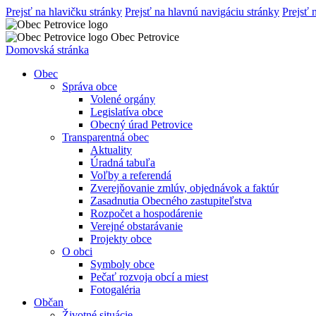
Prejsť na hlavičku stránky
Prejsť na hlavnú navigáciu stránky
Prejsť 
Obec Petrovice
Domovská stránka
Obec
Správa obce
Volené orgány
Legislatíva obce
Obecný úrad Petrovice
Transparentná obec
Aktuality
Úradná tabuľa
Voľby a referendá
Zverejňovanie zmlúv, objednávok a faktúr
Zasadnutia Obecného zastupiteľstva
Rozpočet a hospodárenie
Verejné obstarávanie
Projekty obce
O obci
Symboly obce
Pečať rozvoja obcí a miest
Fotogaléria
Občan
Životné situácie