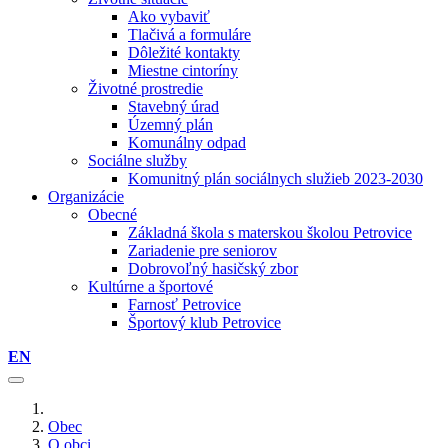
Ako vybaviť
Tlačivá a formuláre
Dôležité kontakty
Miestne cintoríny
Životné prostredie
Stavebný úrad
Územný plán
Komunálny odpad
Sociálne služby
Komunitný plán sociálnych služieb 2023-2030
Organizácie
Obecné
Základná škola s materskou školou Petrovice
Zariadenie pre seniorov
Dobrovoľný hasičský zbor
Kultúrne a športové
Farnosť Petrovice
Športový klub Petrovice
EN
Obec
O obci